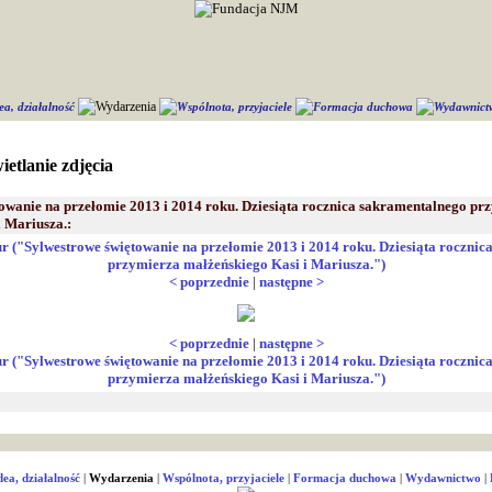
Wydarzenia
ea, działalność
Wspólnota, przyjaciele
Formacja duchowa
Wydawnic
ietlanie zdjęcia
wanie na przełomie 2013 i 2014 roku. Dziesiąta rocznica sakramentalnego pr
i Mariusza.:
r ("Sylwestrowe świętowanie na przełomie 2013 i 2014 roku. Dziesiąta roczni
przymierza małżeńskiego Kasi i Mariusza.")
< poprzednie
|
następne >
< poprzednie
|
następne >
r ("Sylwestrowe świętowanie na przełomie 2013 i 2014 roku. Dziesiąta roczni
przymierza małżeńskiego Kasi i Mariusza.")
dea, działalność
|
Wydarzenia
|
Wspólnota, przyjaciele
|
Formacja duchowa
|
Wydawnictwo
|