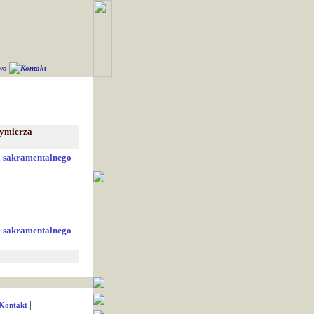
.
two
Kontakt
zymierza
ca sakramentalnego
.
ca sakramentalnego
.
|
Kontakt