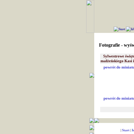
.
Start
Id
Fotografie - wyśw
Sylwestrowe święto
małżeńskiego Kasi 
powrót do miniatu
.
powrót do miniatu
.
|
Start
|
I